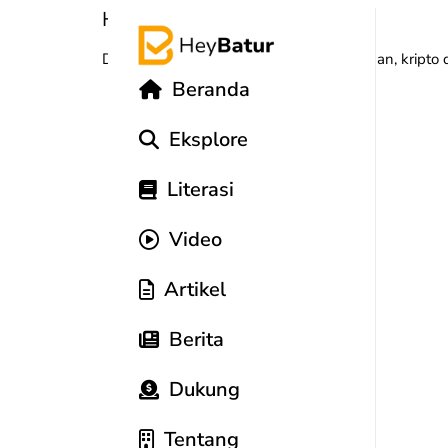
Huruf:
W
Dapatkan kosakata baru tentang keuangan, kripto da
Beranda
Eksplore
Literasi
Video
Artikel
Berita
Dukung
Tentang