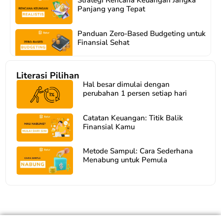
Panjang yang Tepat
Panduan Zero-Based Budgeting untuk
Finansial Sehat
Catatan Keuangan: Titik Balik
Literasi Pilihan
Finansial Kamu
Hal besar dimulai dengan
perubahan 1 persen setiap hari
Belajar Ngatur Gaji Biar Nggak
Boncos
Catatan Keuangan: Titik Balik
Finansial Kamu
Kenapa Banyak Orang Terjebak
Cicilan
Metode Sampul: Cara Sederhana
Menabung untuk Pemula
Kenapa Orang Gagal Nabung
Padahal Punya Budgeting?
Penyebab Rencana Keuangan Sering
Berantakan