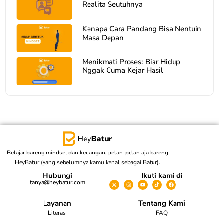
Realita Seutuhnya
Mengatasi Rasa Takut dalam
Mengambil Keputusan Besar
Kenapa Cara Pandang Bisa Nentuin
Masa Depan
Mengubah Perspektif dari Konsumtif
ke Produktif
Menikmati Proses: Biar Hidup
Nggak Cuma Kejar Hasil
Bedain Nyaman Sama Stuck dalam
Hidup
Self Awareness: Cermin Jelas untuk
Perbaiki Diri
Kenapa Cara Pandang Bisa Nentuin
Masa Depan
Belajar bareng mindset dan keuangan, pelan-pelan aja bareng
HeyBatur (yang sebelumnya kamu kenal sebagai Batur).
Hubungi
Ikuti kami di
Overthinking vs Refleksi: Beda Tipis
tanya@heybatur.com
Dampaknya Besar
Layanan
Tentang Kami
Belajar Ngatur Ekspektasi Biar Nggak
Literasi
FAQ