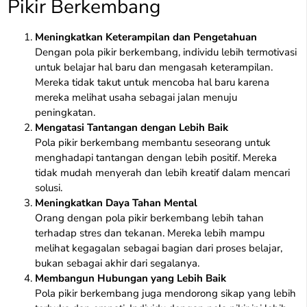
Pikir Berkembang
Meningkatkan Keterampilan dan Pengetahuan
Dengan pola pikir berkembang, individu lebih termotivasi
untuk belajar hal baru dan mengasah keterampilan.
Mereka tidak takut untuk mencoba hal baru karena
mereka melihat usaha sebagai jalan menuju
peningkatan.
Mengatasi Tantangan dengan Lebih Baik
Pola pikir berkembang membantu seseorang untuk
menghadapi tantangan dengan lebih positif. Mereka
tidak mudah menyerah dan lebih kreatif dalam mencari
solusi.
Meningkatkan Daya Tahan Mental
Orang dengan pola pikir berkembang lebih tahan
terhadap stres dan tekanan. Mereka lebih mampu
melihat kegagalan sebagai bagian dari proses belajar,
bukan sebagai akhir dari segalanya.
Membangun Hubungan yang Lebih Baik
Pola pikir berkembang juga mendorong sikap yang lebih