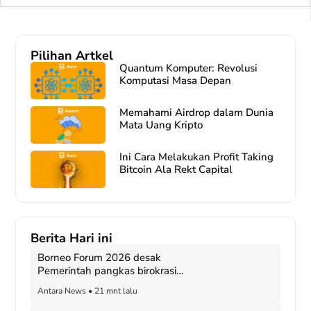
Pilihan Artkel
Quantum Komputer: Revolusi
Komputasi Masa Depan
Memahami Airdrop dalam Dunia
Mata Uang Kripto
Ini Cara Melakukan Profit Taking
Bitcoin Ala Rekt Capital
Berita Hari ini
Borneo Forum 2026 desak
Pemerintah pangkas birokrasi
replanting sawit
Antara News
•
21 mnt lalu