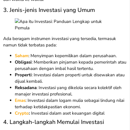
3. Jenis-jenis Investasi yang Umum
Ada beragam instrumen investasi yang tersedia, termasuk
namun tidak terbatas pada:
Saham
: Menyimpan kepemilikan dalam perusahaan.
Obligasi
: Memberikan pinjaman kepada pemerintah atau
perusahaan dengan imbal hasil tertentu.
Properti
: Investasi dalam properti untuk disewakan atau
dijual kembali.
Reksadana
: Investasi yang dikelola secara kolektif oleh
manajer investasi profesional.
Emas
: Investasi dalam logam mulia sebagai lindung nilai
terhadap ketidakpastian ekonomi.
Crypto
:
Investasi dalam aset keuangan digital
4. Langkah-langkah Memulai Investasi