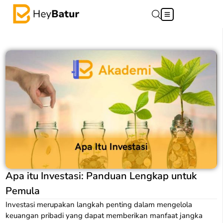
Apa itu Investasi: Panduan Lengkap untuk
Pemula
Investasi merupakan langkah penting dalam mengelola
keuangan pribadi yang dapat memberikan manfaat jangka