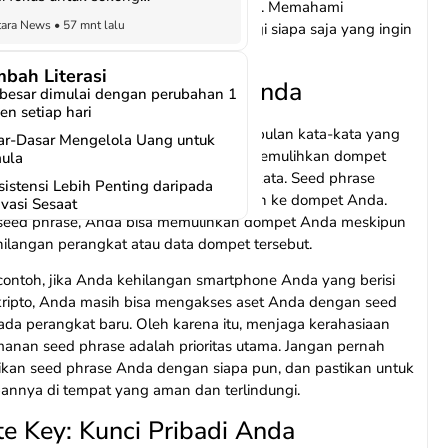
eed Phrase, Private Key, dan Public Key. Memahami
dustri gim nasional
ara News
•
57 mnt lalu
n antara ketiganya sangat penting bagi siapa saja yang ingin
dalam dunia kripto.
bah Literasi
 Phrase: Kunci Utama Anda
 besar dimulai dengan perubahan 1
en setiap hari
ase, atau frase pemulihan, adalah kumpulan kata-kata yang
ar-Dasar Mengelola Uang untuk
an secara acak yang digunakan untuk memulihkan dompet
ula
da. Biasanya terdiri dari 12 hingga 24 kata. Seed phrase
istensi Lebih Penting daripada
enting karena memberikan akses penuh ke dompet Anda.
vasi Sesaat
eed phrase, Anda bisa memulihkan dompet Anda meskipun
ilangan perangkat atau data dompet tersebut.
contoh, jika Anda kehilangan smartphone Anda yang berisi
ripto, Anda masih bisa mengakses aset Anda dengan seed
ada perangkat baru. Oleh karena itu, menjaga kerahasiaan
anan seed phrase adalah prioritas utama. Jangan pernah
an seed phrase Anda dengan siapa pun, dan pastikan untuk
nnya di tempat yang aman dan terlindungi.
te Key: Kunci Pribadi Anda