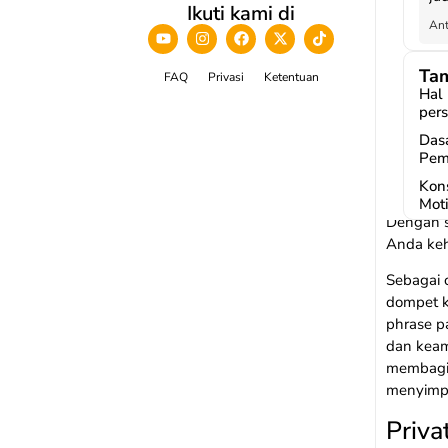
adalah S
Ikuti kami di
in
Ant
perbedaa
terlibat 
Tam
FAQ
Privasi
Ketentuan
Seed
Hal
pers
Seed phr
Das
dihasilk
Pem
kripto An
Kons
sangat p
Moti
Dengan s
Anda keh
Sebagai 
dompet k
phrase p
dan keam
membagik
menyimpa
Priva