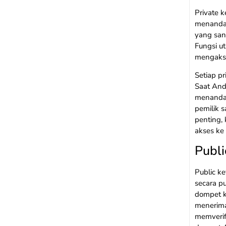
Private 
menandata
yang san
Fungsi u
mengakse
Setiap pr
Saat And
menandat
pemilik s
penting,
akses ke
Publi
Public ke
secara p
dompet k
menerima
memverif