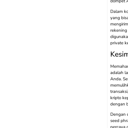
dompet A
Dalam kon
yang bis
mengiri
rekening 
digunaka
private k
Kesi
Memahami
adalah l
Anda. Se
memulihk
transaks
kripto k
dengan b
Dengan d
seed phr
percaya d