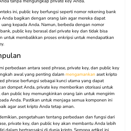
nda tanpa mengungkap private key Anda.
teks ini, public key berfungsi seperti nomor rekening bank
a Anda bagikan dengan orang lain agar mereka dapat
m uang kepada Anda. Namun, berbeda dengan nomor
bank, public key berasal dari private key dan tidak bisa
n untuk membalikkan proses enkripsi untuk mendapatkan
ey.
mpulan
 perbedaan antara seed phrase, private key, dan public key
angkah awal yang penting dalam
mengamankan
aset kripto
ed phrase berfungsi sebagai kunci utama yang dapat
an dompet Anda, private key memberikan otorisasi untuk
i, dan public key memungkinkan orang lain untuk mengirim
epada Anda. Pastikan untuk menjaga semua komponen ini
aik agar aset kripto Anda tetap aman.
emikian, pengetahuan tentang perbedaan dan fungsi dari
ase, private key, dan public key akan membantu Anda lebih
iri dalam bertransaksi di dunia kripto. Semoga artikel ini