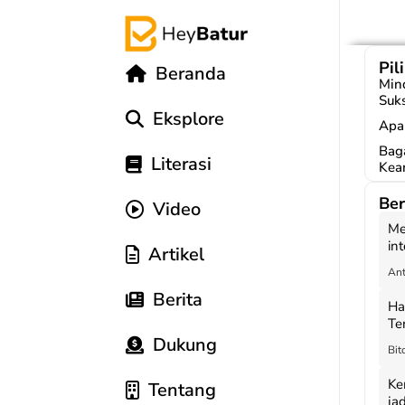
Pil
Beranda
Mind
Suk
Eksplore
Apa 
Bag
Literasi
Kea
Ber
Video
Me
in
Artikel
te
Ant
Perbe
Berita
Ha
Publi
Te
Pe
Dukung
Bit
Ok
Dalam du
Ke
Tentang
seperti
B
ja