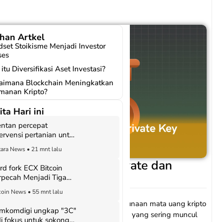
ihan Artkel
set Stoikisme Menjadi Investor
ses
itu Diversifikasi Aset Investasi?
aimana Blockchain Meningkatkan
manan Kripto?
ita Hari ini
ntan percepat
tervensi pertanian untuk
kan kemiskinan di Alor
ara News
•
21 mnt lalu
daan Seed Phrase, Private dan
rd fork ECX Bitcoin
c Key di Kriptografi
rpecah Menjadi Tiga
luncuran Hingga
coin News
•
55 mnt lalu
tober
nia kriptografi, terutama dalam penggunaan mata uang kripto
mkomdigi ungkap "3C"
itcoin
dan Ethereum, tiga istilah penting yang sering muncul
di fokus untuk sokong